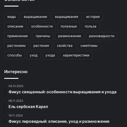
виды
выращивание
выращивания
история
описание
особенности
полезные
польза
применение
причины
размножение
разновидности
растением
растения
свойства
симптомы
способы
уход
ухода
характеристики
Интересно
04.10.2023
Фикус священный: особенности выращивания и ухода
06.11.2023
Ель сербская Карел
19.11.2024
Фикус лировидный: описание, уход и размножение