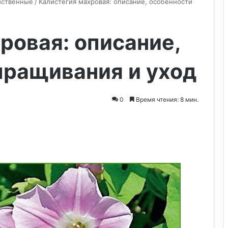
иственные
/
Калистегия махровая: описание, особенности
ровая: описание,
ыращивания и уход
0
Время чтения: 8 мин.