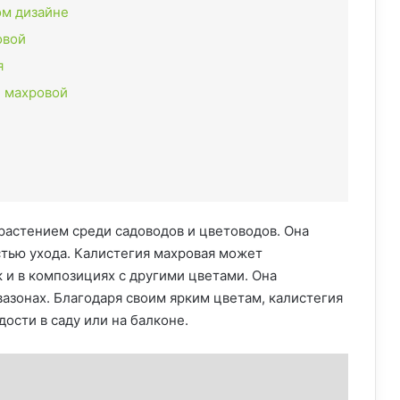
ом дизайне
овой
я
и махровой
растением среди садоводов и цветоводов. Она
стью ухода. Калистегия махровая может
к и в композициях с другими цветами. Она
вазонах. Благодаря своим ярким цветам, калистегия
ости в саду или на балконе.