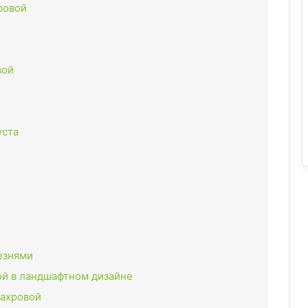
ровой
вой
уста
езнями
й в ландшафтном дизайне
махровой