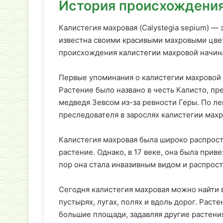
История происхождения
Калистегия махровая (Calystegia sepium) — 
известна своими красивыми махровыми цве
происхождения калистегии махровой начина
Первые упоминания о калистегии махровой 
Растение было названо в честь Калисто, пр
медведя Зевсом из-за ревности Геры. По ле
преследователя в зарослях калистегии махр
Калистегия махровая была широко распростр
растение. Однако, в 17 веке, она была при
пор она стала инвазивным видом и распрост
Сегодня калистегия махровая можно найти в
пустырях, лугах, полях и вдоль дорог. Рас
большие площади, задавляя другие растения