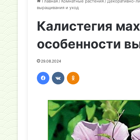
Главная
/
Комнатные растения
/
Декоративно-л
выращивания и уход
Калистегия мах
особенности в
29.08.2024
Facebook
Вконтакте
Одноклассники