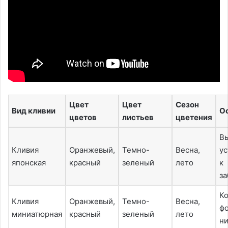
Цвет
Цвет
Сезон
Вид кливии
О
цветов
листьев
цветения
В
Кливия
Оранжевый,
Темно-
Весна,
ус
японская
красный
зеленый
лето
к
з
К
Кливия
Оранжевый,
Темно-
Весна,
ф
миниатюрная
красный
зеленый
лето
ни