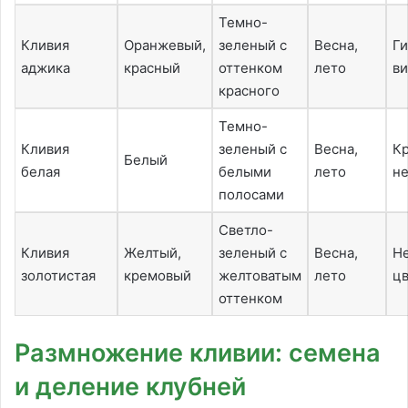
Темно-
Кливия
Оранжевый,
зеленый с
Весна,
Г
аджика
красный
оттенком
лето
в
красного
Темно-
Кливия
зеленый с
Весна,
Кр
Белый
белая
белыми
лето
н
полосами
Светло-
Кливия
Желтый,
зеленый с
Весна,
Н
золотистая
кремовый
желтоватым
лето
ц
оттенком
Размножение кливии: семена
и деление клубней