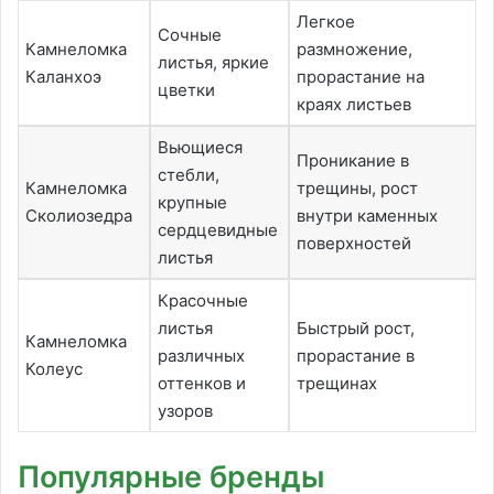
Легкое
Сочные
Камнеломка
размножение,
листья, яркие
Каланхоэ
прорастание на
цветки
краях листьев
Вьющиеся
Проникание в
стебли,
Камнеломка
трещины, рост
крупные
Сколиозедра
внутри каменных
сердцевидные
поверхностей
листья
Красочные
листья
Быстрый рост,
Камнеломка
различных
прорастание в
Колеус
оттенков и
трещинах
узоров
Популярные бренды