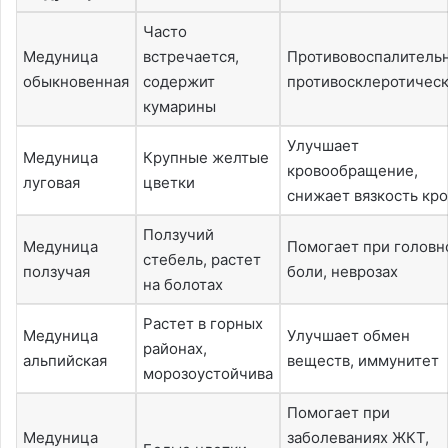
Часто
Медуница
встречается,
Противовоспалитель
обыкновенная
содержит
противосклеротичес
кумарины
Улучшает
Медуница
Крупные желтые
кровообращение,
луговая
цветки
снижает вязкость кр
Ползучий
Медуница
Помогает при головн
стебель, растет
ползучая
боли, неврозах
на болотах
Растет в горных
Медуница
Улучшает обмен
районах,
альпийская
веществ, иммунитет
морозоустойчива
Помогает при
Медуница
заболеваниях ЖКТ,