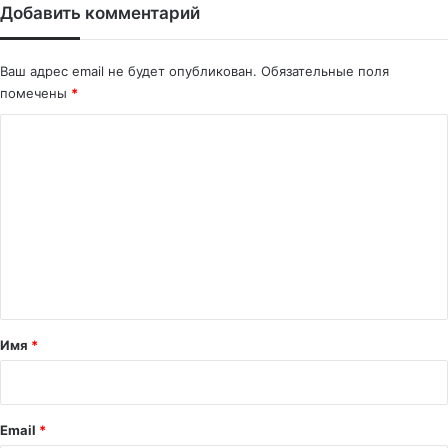
Добавить комментарий
Ваш адрес email не будет опубликован.
Обязательные поля
помечены
*
К
о
м
м
е
н
т
а
Имя
*
р
и
й
Email
*