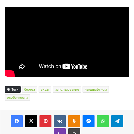
Теги
береза
виды
использование
ландшафтном
особенности
Facebook
X
Pinterest
Вконтакте
Одноклассники
Messenger
WhatsApp
Telegram
Viber
Печатать