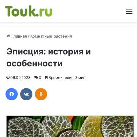
М
Главная
/
Комнатные растения
Эписция: история и
особенности
06.09.2023
0
Время чтения: 8 мин.
Facebook
Вконтакте
Одноклассники