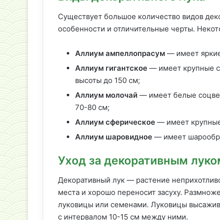
Существует большое количество видов деко
особенности и отличительные черты. Некот
Аллиум ампеллопрасум
— имеет яркие
Аллиум гигантское
— имеет крупные с
высоты до 150 см;
Аллиум молочай
— имеет белые соцвет
70-80 см;
Аллиум сферическое
— имеет крупные
Аллиум шаровидное
— имеет шарообра
Уход за декоративным луко
Декоративный лук — растение неприхотливо
места и хорошо переносит засуху. Размнож
луковицы или семенами. Луковицы высаживаю
с интервалом 10-15 см между ними.