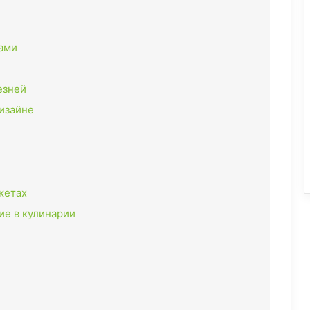
тами
езней
изайне
кетах
е в кулинарии