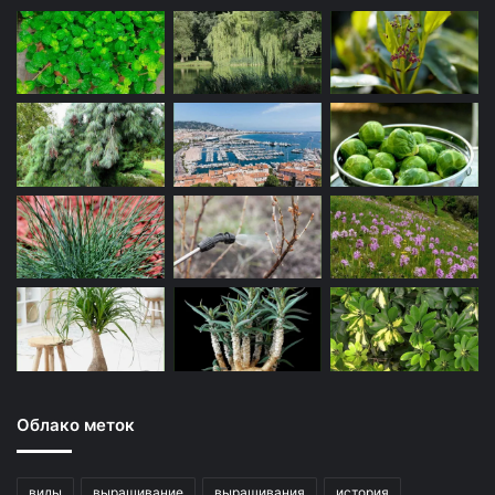
Облако меток
виды
выращивание
выращивания
история