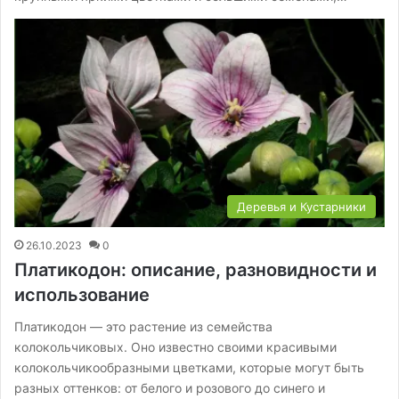
Деревья и Кустарники
26.10.2023
0
Платикодон: описание, разновидности и
использование
Платикодон — это растение из семейства
колокольчиковых. Оно известно своими красивыми
колокольчикообразными цветками, которые могут быть
разных оттенков: от белого и розового до синего и