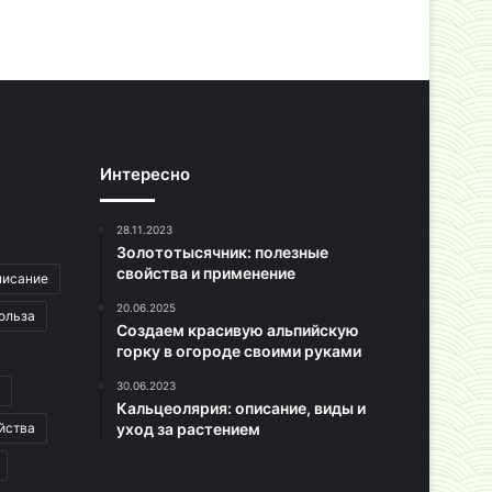
Интересно
28.11.2023
Золототысячник: полезные
свойства и применение
писание
20.06.2025
ольза
Создаем красивую альпийскую
горку в огороде своими руками
30.06.2023
Кальцеолярия: описание, виды и
йства
уход за растением