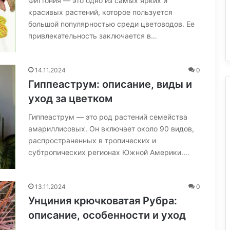
Фиттония — это одно из самых ярких и
красивых растений, которое пользуется
большой популярностью среди цветоводов. Ее
привлекательность заключается в…
14.11.2024
0
Гиппеаструм: описание, виды и
уход за цветком
Гиппеаструм — это род растений семейства
амариллисовых. Он включает около 90 видов,
распространенных в тропических и
субтропических регионах Южной Америки.…
13.11.2024
0
Унциния крючковатая Рубра:
описание, особенности и уход