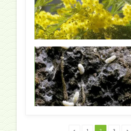
«
1
2
3
»