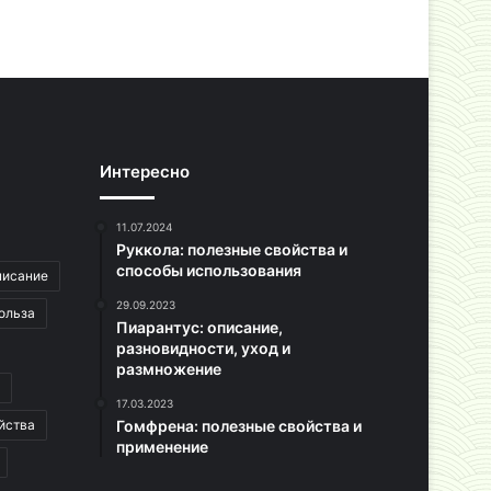
Интересно
11.07.2024
Руккола: полезные свойства и
способы использования
писание
29.09.2023
ольза
Пиарантус: описание,
разновидности, уход и
размножение
17.03.2023
йства
Гомфрена: полезные свойства и
применение