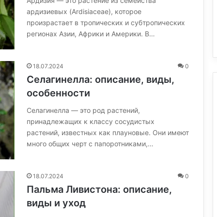
Ардизия — это растение из семейства
ардизиевых (Ardisiaceae), которое
произрастает в тропических и субтропических
регионах Азии, Африки и Америки. В…
18.07.2024
0
Селагинелла: описание, виды,
особенности
Селагинелла — это род растений,
принадлежащих к классу сосудистых
растений, известных как плауновые. Они имеют
много общих черт с папоротниками,…
18.07.2024
0
Пальма Ливистона: описание,
виды и уход