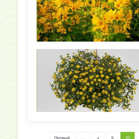
Первый
...
«
9
10