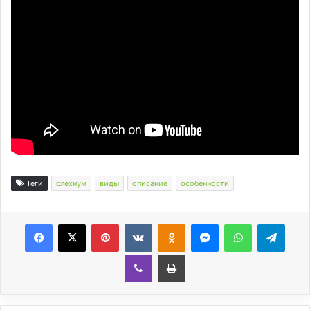
Теги
блехнум
виды
описание
особенности
Facebook
X
Pinterest
Вконтакте
Одноклассники
Messenger
WhatsApp
Telegram
Viber
Печатать