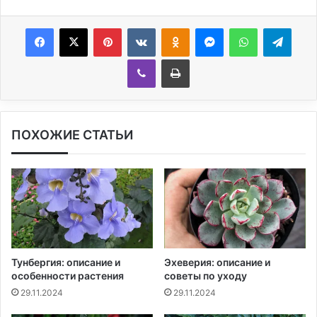
Facebook
X
Pinterest
Вконтакте
Одноклассники
Messenger
WhatsApp
Telegram
Viber
Печатать
ПОХОЖИЕ СТАТЬИ
Тунбергия: описание и
Эхеверия: описание и
особенности растения
советы по уходу
29.11.2024
29.11.2024