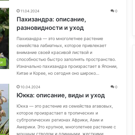
11.04.2024
0
Пахизандра: описание,
разновидности и уход
Пахизандра — это многолетнее растение
семейства лабиатных, которое привлекает
внимание своей красивой листвой и
способностью быстро заполнять пространство.
ки
Изначально пахизандра произрастает в Японии,
Китае и Корее, но сегодня оно широко…
10.04.2024
0
Юкка: описание, виды и уход
Юкка — это растение из семейства агавовых,
которое произрастает в тропических и
субтропических регионах Африки, Азии и
Америки. Это крупное, многолетнее растение с
мощным стволом и длинными, жесткими