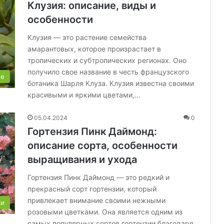
Клузия: описание, виды и
особенности
Клузия — это растение семейства
амарантовых, которое произрастает в
тропических и субтропических регионах. Оно
получило свое название в честь французского
ые
ботаника Шарля Клуза. Клузия известна своими
красивыми и яркими цветами,…
05.04.2024
0
Гортензия Пинк Даймонд:
описание сорта, особенности
выращивания и ухода
Гортензия Пинк Даймонд — это редкий и
прекрасный сорт гортензии, который
привлекает внимание своими нежными
ки
розовыми цветками. Она является одним из
самых популярных сортов гортензии благодаря