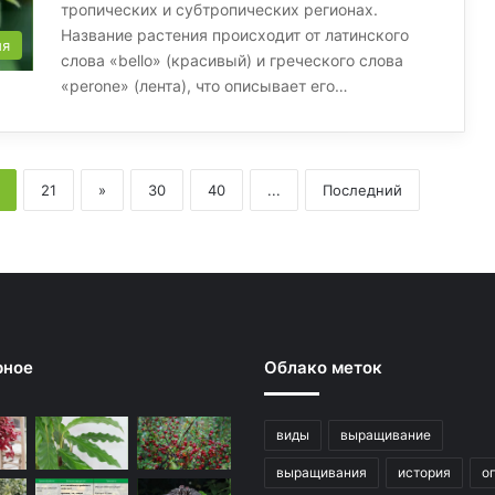
тропических и субтропических регионах.
Название растения происходит от латинского
ия
слова «bello» (красивый) и греческого слова
«perone» (лента), что описывает его…
21
»
30
40
...
Последний
рное
Облако меток
виды
выращивание
выращивания
история
о