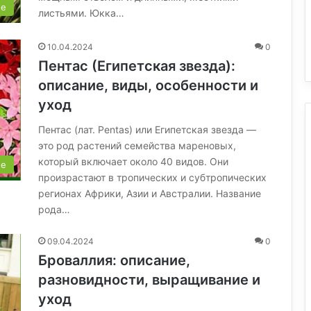
ые
листьями. Юкка…
10.04.2024
0
Пентас (Египетская звезда):
описание, виды, особенности и
уход
Пентас (лат. Pentas) или Египетская звезда —
это род растений семейства мареновых,
который включает около 40 видов. Они
ые
произрастают в тропических и субтропических
регионах Африки, Азии и Австралии. Название
рода…
09.04.2024
0
Броваллия: описание,
разновидности, выращивание и
уход