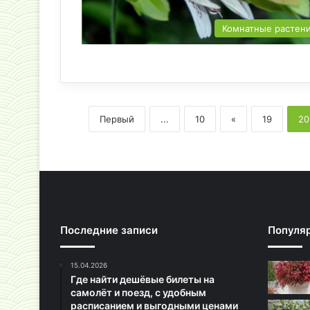
Комнатные растен
Первый
...
10
«
19
20
Последние записи
Популя
15.04.2026
Где найти дешёвые билеты на
самолёт и поезд, с удобным
расписанием и выгодными ценами