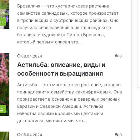
Броваллия — это кустарниковое растение
семейства сапиндовых, которое произрастает
в тропических и субтропических районах. Оно
ые
получило свое название в честь шведского
ботаника и художника Питера Бровалла,
который первым описал это…
08.04.2024
0
Астильба: описание, виды и
особенности выращивания
Астильба — это многолетнее растение, которое
принадлежит к семейству саксифражевых. Она
произрастает в основном в северных регионах
Евразии и Северной Америки. Астильба
од
известна своими красивыми цветами и
декоративными листьями, что…
05.04.2024
0