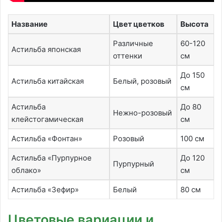
Название
Цвет цветков
Высота
Различные
60-120
Астильба японская
оттенки
см
До 150
Астильба китайская
Белый, розовый
см
Астильба
До 80
Нежно-розовый
клейстогамическая
см
Астильба «Фонтан»
Розовый
100 см
Астильба «Пурпурное
До 120
Пурпурный
облако»
см
Астильба «Зефир»
Белый
80 см
Цветовые вариации и