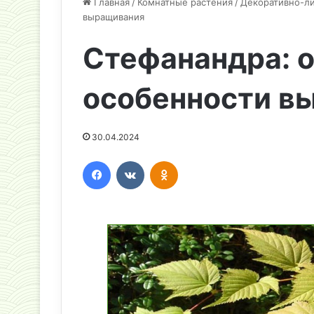
Главная
/
Комнатные растения
/
Декоративно-л
выращивания
Стефанандра: о
особенности в
30.04.2024
Facebook
Вконтакте
Одноклассники