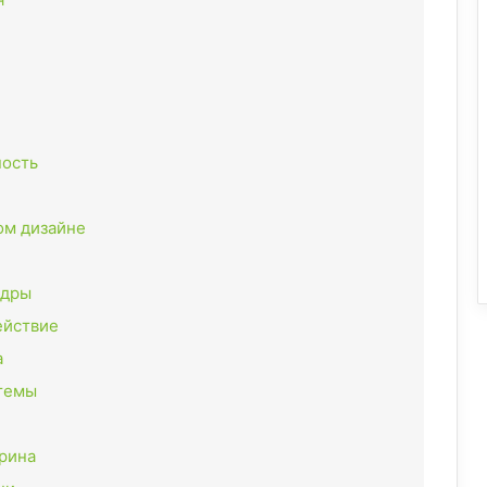
ность
ом дизайне
ндры
ействие
а
темы
рина