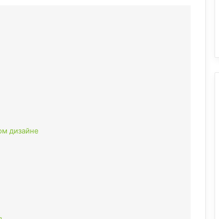
ом дизайне
я