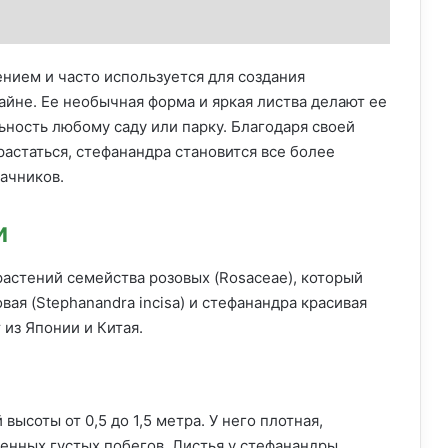
нием и часто используется для создания
йне. Ее необычная форма и яркая листва делают ее
ьность любому саду или парку. Благодаря своей
астаться, стефанандра становится все более
ачников.
и
 растений семейства розовых (Rosaceae), который
вая (Stephanandra incisa) и стефанандра красивая
 из Японии и Китая.
ысоты от 0,5 до 1,5 метра. У него плотная,
енных густых побегов. Листья у стефанандры