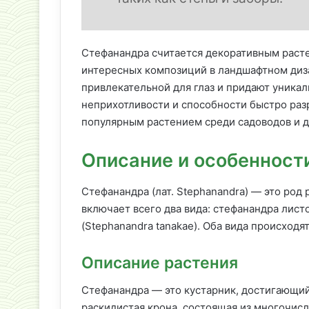
Стефанандра считается декоративным расте
интересных композиций в ландшафтном диза
привлекательной для глаз и придают уникал
неприхотливости и способности быстро разр
популярным растением среди садоводов и д
Описание и особенност
Стефанандра (лат. Stephanandra) — это род
включает всего два вида: стефанандра листо
(Stephanandra tanakae). Оба вида происходят
Описание растения
Стефанандра — это кустарник, достигающий в
раскидистая крона, состоящая из многочисл