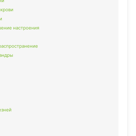
ни
 крови
и
шение настроения
распространение
андры
езней