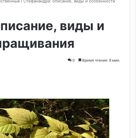
иственные
/
Стефанандра: описание, виды и особенности
писание, виды и
ыращивания
0
Время чтения: 8 мин.