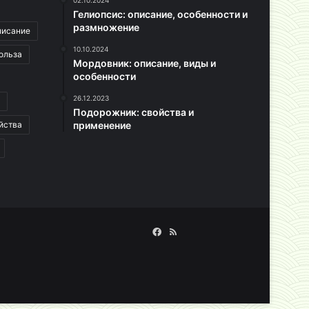
02.10.2024
Гелиопсис: описание, особенности и
размножение
писание
10.10.2024
ольза
Мордовник: описание, виды и
особенности
26.12.2023
Подорожник: свойства и
йства
применение
Facebook
RSS