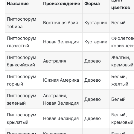
Название
Происхождение
Форма
цветков
Питтоспорум
Восточная Азия
Кустарник
Белый
тобира
Питтоспорум
Фиолетов
Новая Зеландия
Кустарник
глазастый
коричнев
Питтоспорум
Желтый,
Австралия
Дерево
банксийский
кремовый
Питтоспорум
Белый,
Южная Америка
Дерево
горный
желтый
Питтоспорум
Австралия,
Дерево
Белый
зеленый
Новая Зеландия
Питтоспорум
Белый,
Новая Зеландия
Дерево
крылатый
кремовый
Питтоспорум
Канарские
Белый,