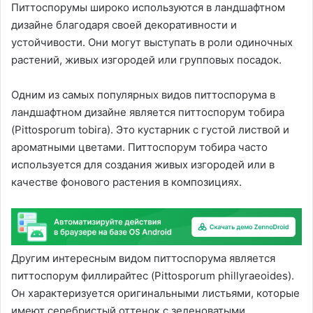
Питтоспорумы широко используются в ландшафтном
дизайне благодаря своей декоративности и
устойчивости. Они могут выступать в роли одиночных
растений, живых изгородей или групповых посадок.
Одним из самых популярных видов питтоспорума в
ландшафтном дизайне является питтоспорум тобира
(Pittosporum tobira). Это кустарник с густой листвой и
ароматными цветами. Питтоспорум тобира часто
используется для создания живых изгородей или в
качестве фонового растения в композициях.
Другим интересным видом питтоспорума является
питтоспорум филлирайтес (Pittosporum phillyraeoides).
Он характеризуется оригинальными листьями, которые
имеют серебристый оттенок с зеленоватыми