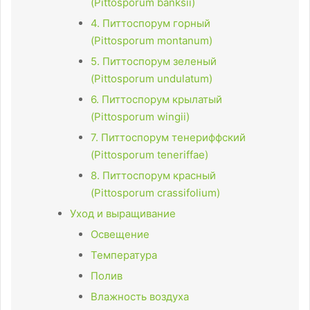
(Pittosporum banksii)
4. Питтоспорум горный
(Pittosporum montanum)
5. Питтоспорум зеленый
(Pittosporum undulatum)
6. Питтоспорум крылатый
(Pittosporum wingii)
7. Питтоспорум тенериффский
(Pittosporum teneriffae)
8. Питтоспорум красный
(Pittosporum crassifolium)
Уход и выращивание
Освещение
Температура
Полив
Влажность воздуха