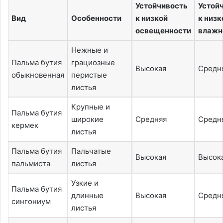
Устойчивость
Устой
Вид
Особенности
к низкой
к низк
освещенности
влажн
Нежные и
Пальма бутия
грациозные
Высокая
Средн
обыкновенная
перистые
листья
Крупные и
Пальма бутия
широкие
Средняя
Средн
кермек
листья
Пальма бутия
Пальчатые
Высокая
Высок
пальмиста
листья
Узкие и
Пальма бутия
длинные
Высокая
Средн
сингониум
листья