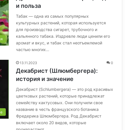
и польза
Табак — одна из самых популярных
культурных растений, которая используется
для производства сигарет, трубочного и
кальянного табака. Издревле люди ценили его
ия
аромат и вкус, и табак стал неотъемлемой
частью многих…
13.11.2023
0
Декабрист (Шлюмбергера):
история и значение
Декабрист (Schlumbergera) — это род красивых
цветковых растений, которые принадлежат
семейству кактусовых. Они получили свое
название в честь французского ботаника
ые
Фредерика Шлюмбергера. Род Декабрист
включает около 20 видов, которые
произрастают…