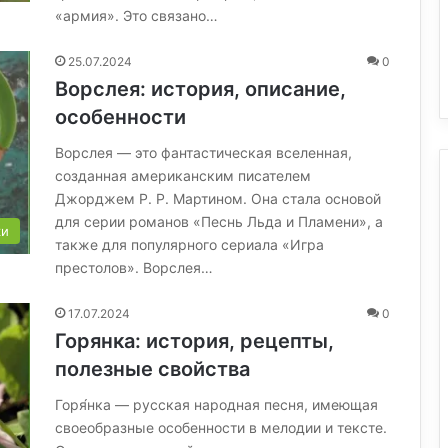
«армия». Это связано…
25.07.2024
0
Ворслея: история, описание,
особенности
Ворслея — это фантастическая вселенная,
созданная американским писателем
Джорджем Р. Р. Мартином. Она стала основой
для серии романов «Песнь Льда и Пламени», а
ки
также для популярного сериала «Игра
престолов». Ворслея…
17.07.2024
0
Горянка: история, рецепты,
полезные свойства
Горя́нка — русская народная песня, имеющая
своеобразные особенности в мелодии и тексте.