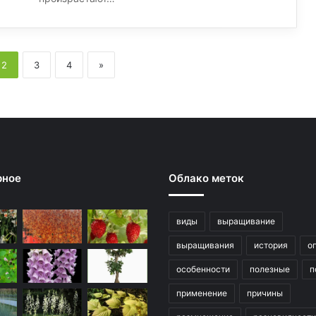
2
3
4
»
рное
Облако меток
виды
выращивание
выращивания
история
о
особенности
полезные
п
применение
причины