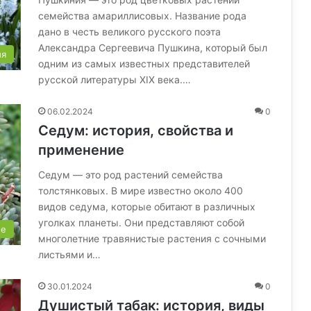
семейства амариллисовых. Название рода
дано в честь великого русского поэта
Александра Сергеевича Пушкина, который был
ия
одним из самых известных представителей
русской литературы XIX века.…
06.02.2024
0
Седум: история, свойства и
применение
Седум — это род растений семейства
толстянковых. В мире известно около 400
видов седума, которые обитают в различных
уголках планеты. Они представляют собой
ые
многолетние травянистые растения с сочными
листьями и…
30.01.2024
0
Душистый табак: история, виды