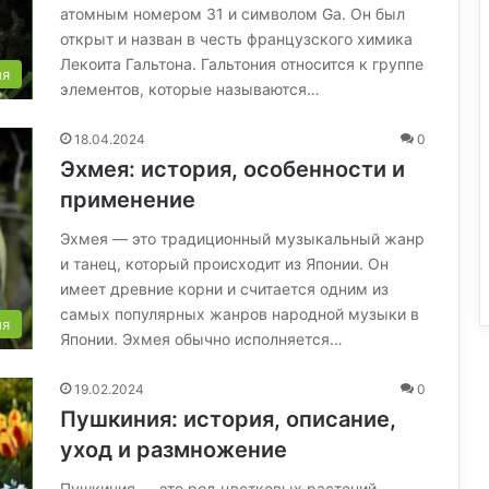
атомным номером 31 и символом Ga. Он был
открыт и назван в честь французского химика
Лекоита Гальтона. Гальтония относится к группе
ия
элементов, которые называются…
18.04.2024
0
Эхмея: история, особенности и
применение
Эхмея — это традиционный музыкальный жанр
и танец, который происходит из Японии. Он
имеет древние корни и считается одним из
самых популярных жанров народной музыки в
ия
Японии. Эхмея обычно исполняется…
19.02.2024
0
Пушкиния: история, описание,
уход и размножение
Пушкиния — это род цветковых растений