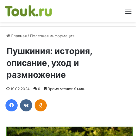
М
Главная
/
Полезная информация
Пушкиния: история,
описание, уход и
размножение
19.02.2024
0
Время чтения: 9 мин.
Facebook
Вконтакте
Одноклассники