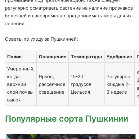
промывание под проточной водой. Также следует
регулярно осматривать растение на наличие признаков
болезней и своевременно предпринимать меры для их
лечения.
Советы по уходу за Пушкинией:
Полив
Освещение
Температура
Удобрение
Умеренный,
когда
Яркое,
15-20
Регулярно
3
верхний
рассеянное
градусов
каждые 2-
слой почвы
освещение
Цельсия
3 недели
высох
Популярные сорта Пушкинии