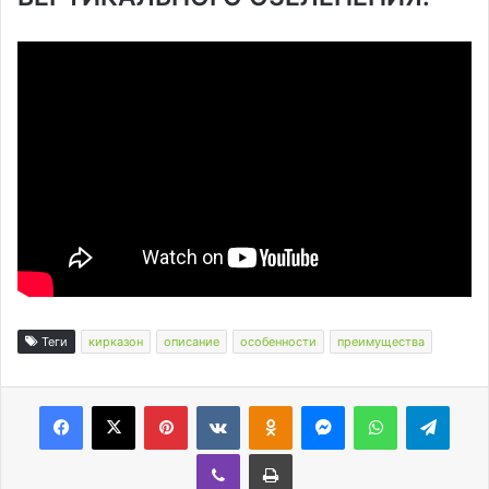
Теги
кирказон
описание
особенности
преимущества
Facebook
X
Pinterest
Вконтакте
Одноклассники
Messenger
WhatsApp
Telegram
Viber
Печатать