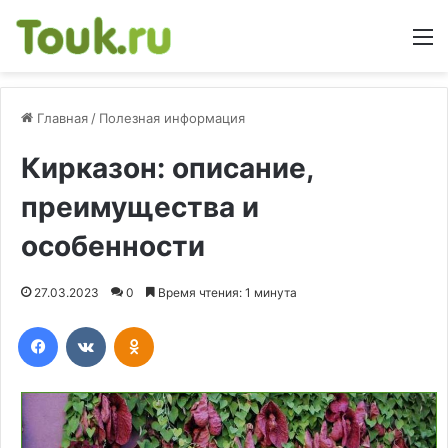
М
Главная
/
Полезная информация
Кирказон: описание,
преимущества и
особенности
27.03.2023
0
Время чтения: 1 минута
Facebook
Вконтакте
Одноклассники