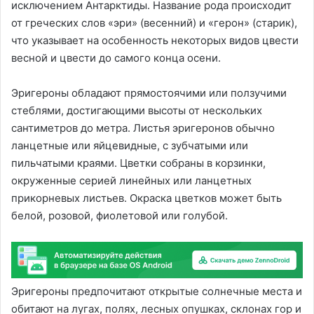
исключением Антарктиды. Название рода происходит
от греческих слов «эри» (весенний) и «герон» (старик),
что указывает на особенность некоторых видов цвести
весной и цвести до самого конца осени.
Эригероны обладают прямостоячими или ползучими
стеблями, достигающими высоты от нескольких
сантиметров до метра. Листья эригеронов обычно
ланцетные или яйцевидные, с зубчатыми или
пильчатыми краями. Цветки собраны в корзинки,
окруженные серией линейных или ланцетных
прикорневых листьев. Окраска цветков может быть
белой, розовой, фиолетовой или голубой.
Эригероны предпочитают открытые солнечные места и
обитают на лугах, полях, лесных опушках, склонах гор и