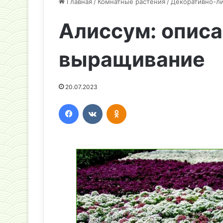
Главная
/
Комнатные растения
/
Декоративно-л
Алиссум: описа
выращивание
20.07.2023
Facebook
Вконтакте
Одноклассники