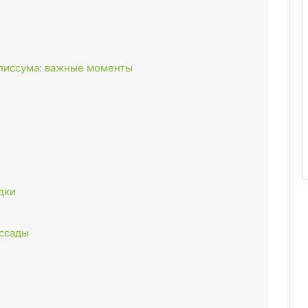
алиссума: важные моменты
дки
ассады