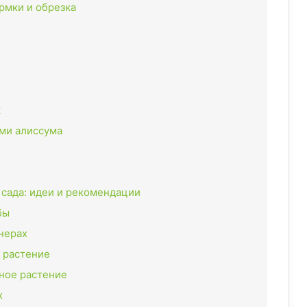
ормки и обрезка
к
ями алиссума
 сада: идеи и рекомендации
бы
йнерах
 растение
вное растение
х