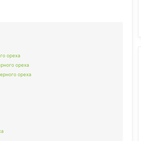
го ореха
ерного ореха
черного ореха
ха