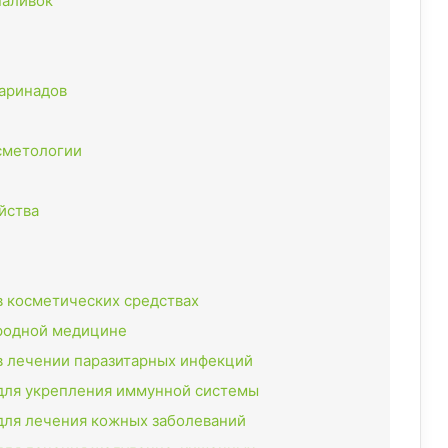
наливок
маринадов
сметологии
йства
в косметических средствах
ародной медицине
в лечении паразитарных инфекций
для укрепления иммунной системы
для лечения кожных заболеваний