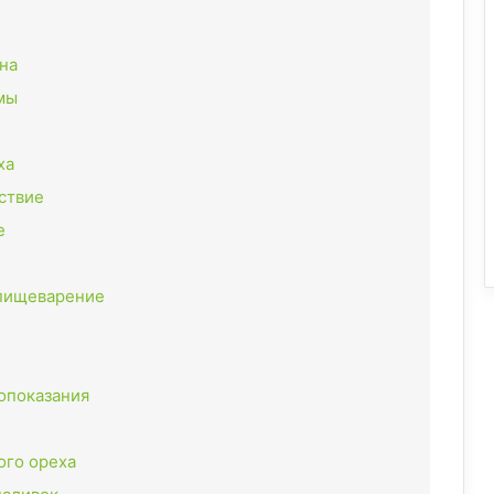
на
мы
ха
ствие
е
 пищеварение
опоказания
ого ореха