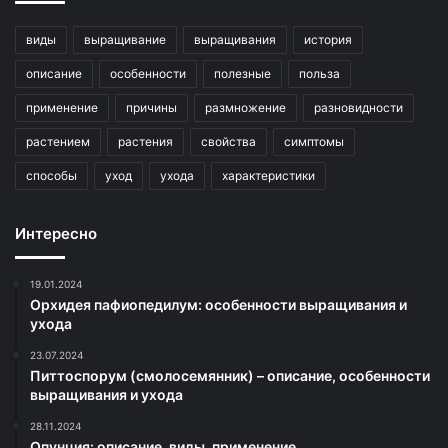
виды
выращивание
выращивания
история
описание
особенности
полезные
польза
применение
причины
размножение
разновидности
растением
растения
свойства
симптомы
способы
уход
ухода
характеристики
Интересно
19.01.2024
Орхидея пафиопедилум: особенности выращивания и
ухода
23.07.2024
Питтоспорум (смолосемянник) – описание, особенности
выращивания и ухода
28.11.2024
Опунция: описание, виды, применение