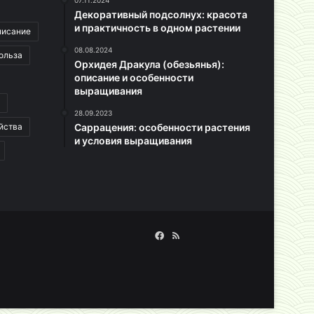
07.11.2024
Декоративный подсолнух: красота
и практичность в одном растении
писание
08.08.2024
ольза
Орхидея Дракула (обезьянья):
описание и особенности
выращивания
28.09.2023
йства
Саррацения: особенности растения
и условия выращивания
Facebook
RSS