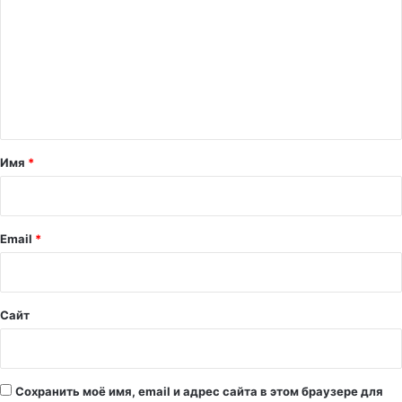
м
м
е
н
т
а
Имя
*
р
и
й
Email
*
*
Сайт
Сохранить моё имя, email и адрес сайта в этом браузере для