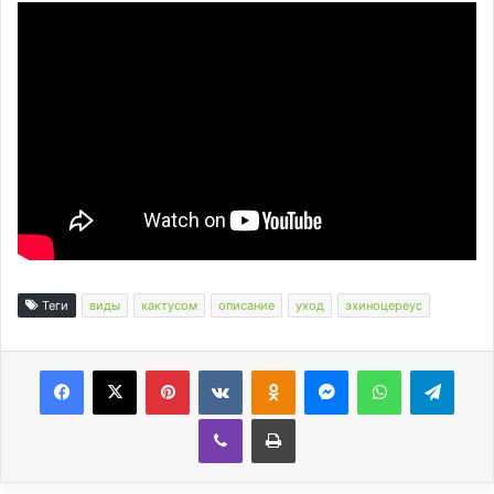
Теги
виды
кактусом
описание
уход
эхиноцереус
Facebook
X
Pinterest
Вконтакте
Одноклассники
Messenger
WhatsApp
Telegram
Viber
Печатать