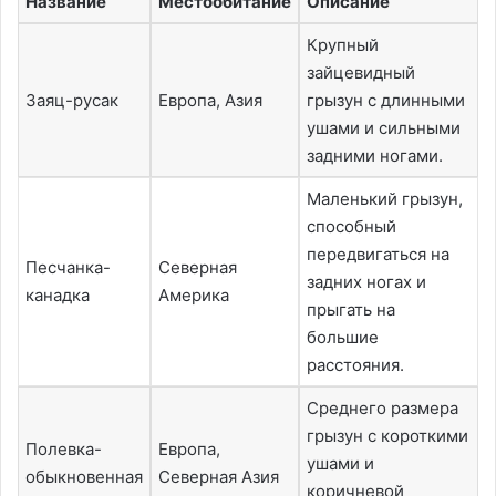
Название
Местообитание
Описание
Крупный
зайцевидный
Заяц-русак
Европа, Азия
грызун с длинными
ушами и сильными
задними ногами.
Маленький грызун,
способный
передвигаться на
Песчанка-
Северная
задних ногах и
канадка
Америка
прыгать на
большие
расстояния.
Среднего размера
грызун с короткими
Полевка-
Европа,
ушами и
обыкновенная
Северная Азия
коричневой