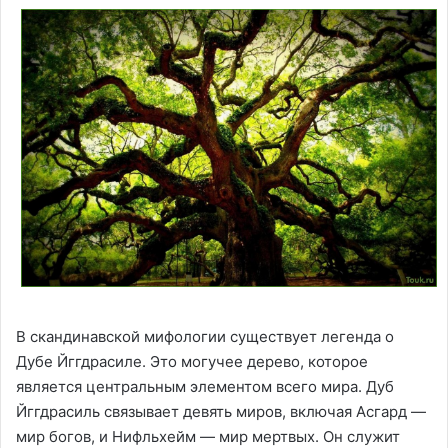
В скандинавской мифологии существует легенда о
Дубе Йггдрасиле. Это могучее дерево, которое
является центральным элементом всего мира. Дуб
Йггдрасиль связывает девять миров, включая Асгард —
мир богов, и Нифльхейм — мир мертвых. Он служит