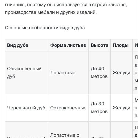
гниению, поэтому она используется в строительстве,
производстве мебели и других изделий.
Основные особенности видов дуба
Вид дуба
Форма листьев
Высота
Плоды
И
Л
д
Обыкновенный
До 40
Лопастные
Желуди
с
дуб
метров
м
п
М
До 30
Черешчатый дуб
Остроконечные
Желуди
п
метров
п
Л
Лопастные с
д