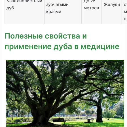
Каштанолистный
До 25
зубчатыми
Желуди
с
дуб
метров
краями
м
п
Полезные свойства и
применение дуба в медицине