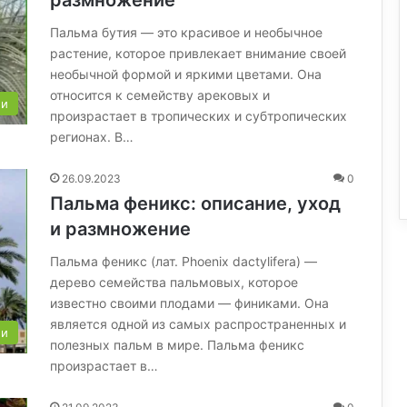
размножение
Пальма бутия — это красивое и необычное
растение, которое привлекает внимание своей
необычной формой и яркими цветами. Она
относится к семейству арековых и
ли
произрастает в тропических и субтропических
регионах. В…
26.09.2023
0
Пальма феникс: описание, уход
и размножение
Пальма феникс (лат. Phoenix dactylifera) —
дерево семейства пальмовых, которое
известно своими плодами — финиками. Она
является одной из самых распространенных и
ли
полезных пальм в мире. Пальма феникс
произрастает в…