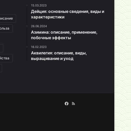
15.03.2023
Дейция: основные сведения, виды и
характеристики
писание
26.06.2024
ольза
Азимина: описание, применение,
побочные эффекты
16.02.2023
Аквилегия: описание, виды,
йства
выращивание и уход
Facebook
RSS