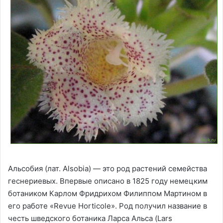
Альсобия (лат. Alsobia) — это род растений семейства
геснериевых. Впервые описано в 1825 году немецким
ботаником Карлом Фридрихом Филиппом Мартином в
его работе «Revue Horticole». Род получил название в
честь шведского ботаника Ларса Альса (Lars