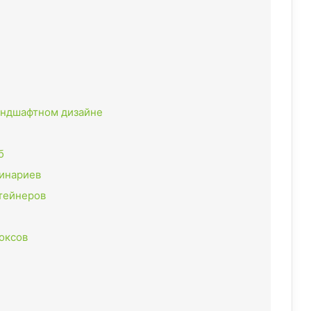
андшафтном дизайне
б
пинариев
нтейнеров
оксов