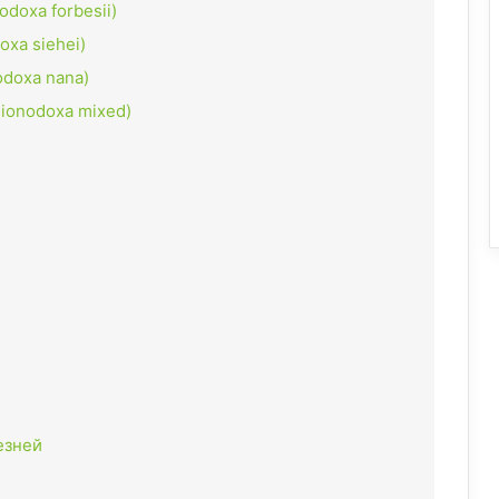
doxa forbesii)
oxa siehei)
odoxa nana)
ionodoxa mixed)
езней