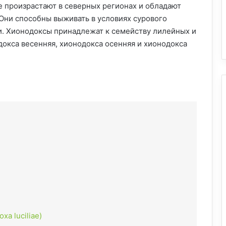
е произрастают в северных регионах и обладают
Они способны выживать в условиях сурового
ти. Хионодоксы принадлежат к семейству лилейных и
докса весенняя, хионодокса осенняя и хионодокса
:
xa luciliae)