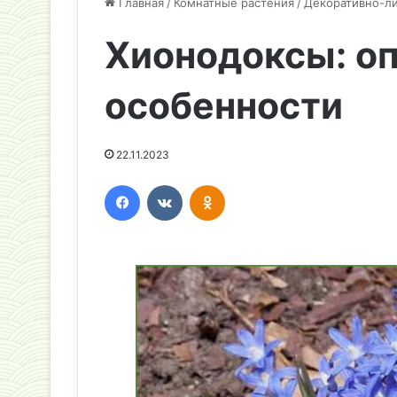
Главная
/
Комнатные растения
/
Декоративно-л
Хионодоксы: оп
особенности
22.11.2023
Facebook
Вконтакте
Одноклассники