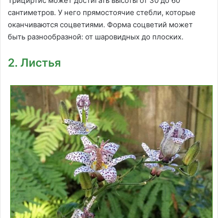
Трициртис может достигать высоты от 30 до 60
сантиметров. У него прямостоячие стебли, которые
оканчиваются соцветиями. Форма соцветий может
быть разнообразной: от шаровидных до плоских.
2. Листья