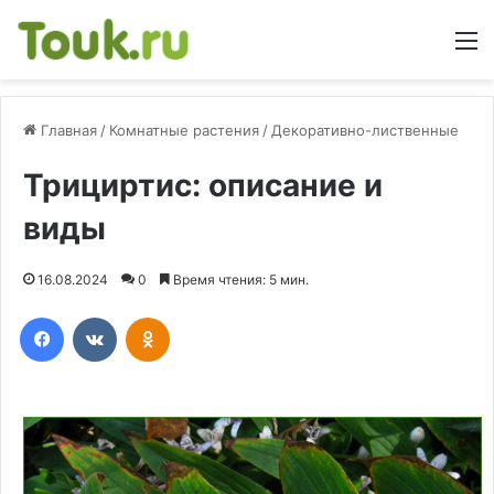
М
Главная
/
Комнатные растения
/
Декоративно-лиственные
Трициртис: описание и
виды
16.08.2024
0
Время чтения: 5 мин.
Facebook
Вконтакте
Одноклассники