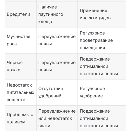
Наличие
Применение
Вредители
паутинного
инсектицидов
клеща
Регулярное
Мучнистая
Переувлажнение
проветривание
роса
почвы
помещения
Поддержание
Черная
Переувлажнение
оптимальной
ножка
почвы
влажности почвы
Недостаток
Отсутствие
Регулярное
питательных
удобрений
удобрение
веществ
Переувлажнение
Поддержание
Проблемы с
или недостаток
оптимальной
поливом
влаги
влажности почвы