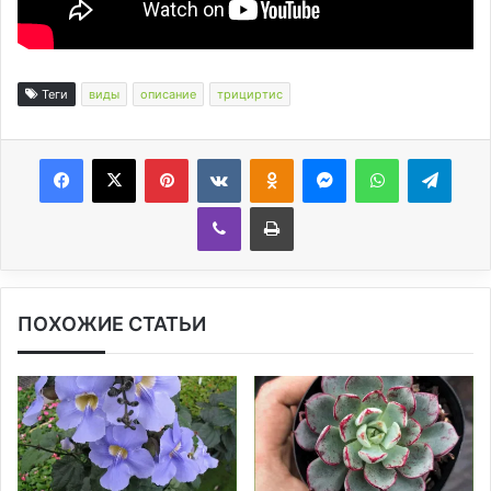
Теги
виды
описание
трициртис
Facebook
X
Pinterest
Вконтакте
Одноклассники
Messenger
WhatsApp
Telegram
Viber
Печатать
ПОХОЖИЕ СТАТЬИ