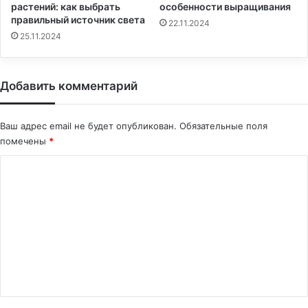
растений: как выбрать
особенности выращивания
правильный источник света
22.11.2024
25.11.2024
Добавить комментарий
Ваш адрес email не будет опубликован.
Обязательные поля
помечены
*
К
о
м
м
е
н
т