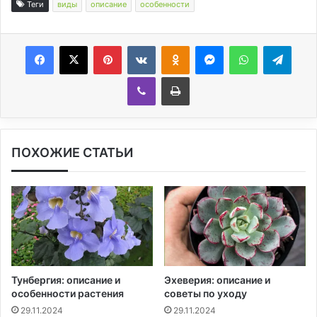
Теги
виды
описание
особенности
Facebook
X
Pinterest
Вконтакте
Одноклассники
Messenger
WhatsApp
Telegram
Viber
Печатать
ПОХОЖИЕ СТАТЬИ
Тунбергия: описание и
Эхеверия: описание и
особенности растения
советы по уходу
29.11.2024
29.11.2024