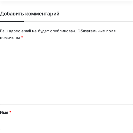
Добавить комментарий
Ваш адрес email не будет опубликован.
Обязательные поля
помечены
*
К
о
м
м
е
н
т
а
Имя
*
р
и