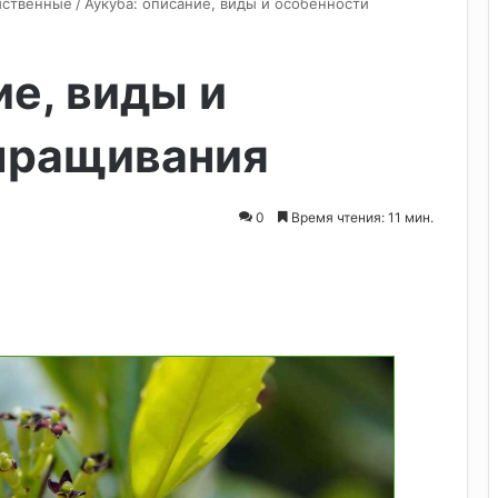
иственные
/
Аукуба: описание, виды и особенности
ие, виды и
ыращивания
0
Время чтения: 11 мин.