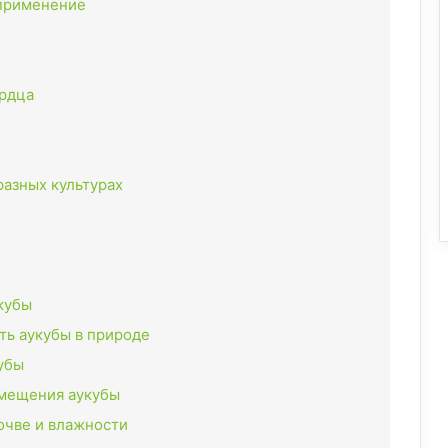
 применение
ердца
разных культурах
кубы
ть аукубы в природе
убы
змещения аукубы
почве и влажности