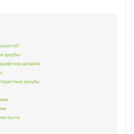
льзуется?
я аукубы:
дшафтном дизайне:
ы
ктеристики аукубы
ками
ами
ем куста