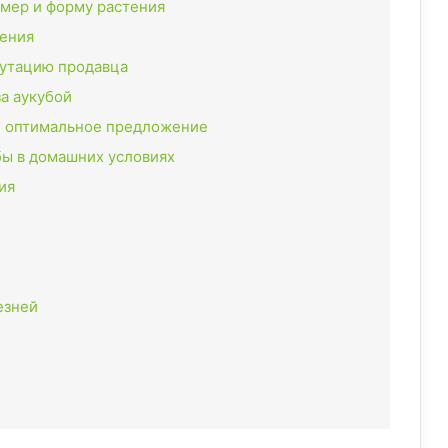
мер и форму растения
тения
путацию продавца
за аукубой
те оптимальное предложение
ы в домашних условиях
ия
езней