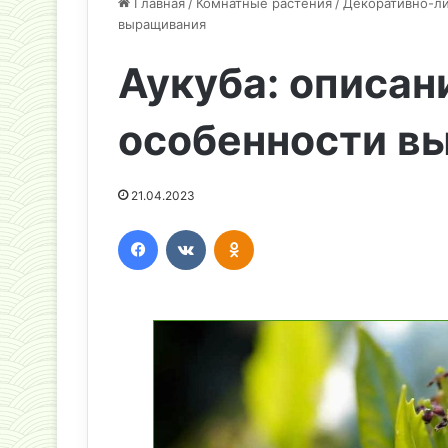
Главная
/
Комнатные растения
/
Декоративно-л
выращивания
Аукуба: описан
особенности в
21.04.2023
Facebook
Вконтакте
Одноклассники