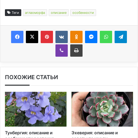
Теги
аглаоморфа
описание
особенности
Facebook
X
Pinterest
Вконтакте
Одноклассники
Messenger
WhatsApp
Telegram
Viber
Печатать
ПОХОЖИЕ СТАТЬИ
Тунбергия: описание и
Эхеверия: описание и