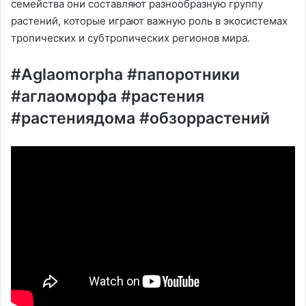
семейства они составляют разнообразную группу
растений, которые играют важную роль в экосистемах
тропических и субтропических регионов мира.
#Aglaomorpha #папоротники
#аглаоморфа #растения
#растениядома #обзоррастений