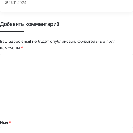
25.11.2024
Добавить комментарий
Ваш адрес email не будет опубликован.
Обязательные поля
помечены
*
К
о
м
м
е
н
т
а
Имя
*
р