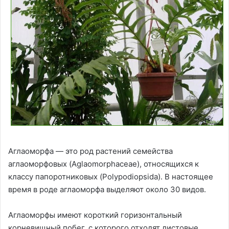
Аглаоморфа — это род растений семейства
аглаоморфовых (Aglaomorphaceae), относящихся к
классу папоротниковых (Polypodiopsida). В настоящее
время в роде аглаоморфа выделяют около 30 видов.
Аглаоморфы имеют короткий горизонтальный
корневищный побег, с которого отходят листовые