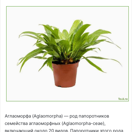
Аглаоморфа (Aglaomorpha) — род папоротников
семейства аглаоморфных (Aglaomorpha-ceae),
включающий около 20 видов. Папоротники этого рода