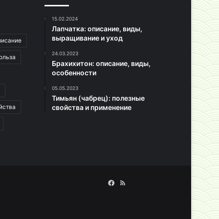
15.02.2024
Лапчатка: описание, виды,
выращивание и уход
писание
24.03.2023
ольза
Брахихитон: описание, виды,
особенности
05.05.2023
Тимьян (чабрец): полезные
йства
свойства и применение
Facebook
RSS