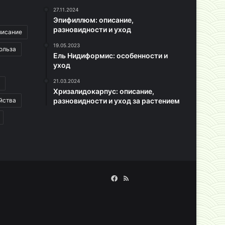
27.11.2024
Эпифиллюм: описание,
разновидности и уход
писание
19.05.2023
ольза
Ель Нидиформис: особенности и
уход
21.03.2024
Хризалидокарпус: описание,
йства
разновидности и уход за растением
Facebook
RSS