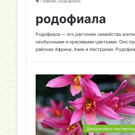
Главная
/
родофиала
родофиала
Родофиала — это растение семейства зонти
необычными и красивыми цветками. Оно про
районах Африки, Азии и Австралии. Родофи
Декоративно-лиственн