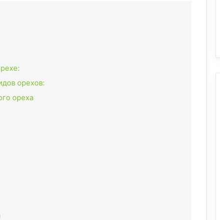
рехе:
идов орехов:
ого ореха
а