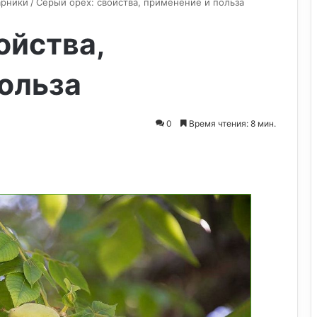
арники
/
Серый орех: свойства, применение и польза
ойства,
ольза
0
Время чтения: 8 мин.