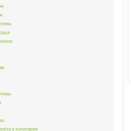
ми
и
стемы
рдца
икалов
зм
стемы
а
ца
реха в кулинарии