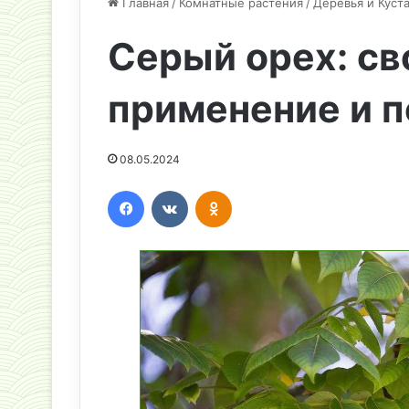
Главная
/
Комнатные растения
/
Деревья и Куст
Серый орех: св
применение и п
08.05.2024
Facebook
Вконтакте
Одноклассники