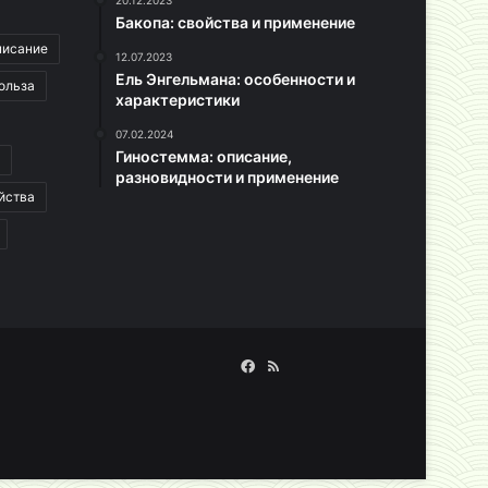
20.12.2023
Бакопа: свойства и применение
писание
12.07.2023
Ель Энгельмана: особенности и
ольза
характеристики
07.02.2024
Гиностемма: описание,
разновидности и применение
йства
Facebook
RSS