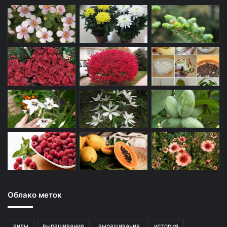
Облако меток
виды
выращивание
выращивания
история