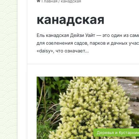
Главная
/
канадская
канадская
Ель канадская Дейзи Уайт — это один из са
для озеленения садов, парков и дачных учас
«daisy», что означает…
Деревья и Кустарни