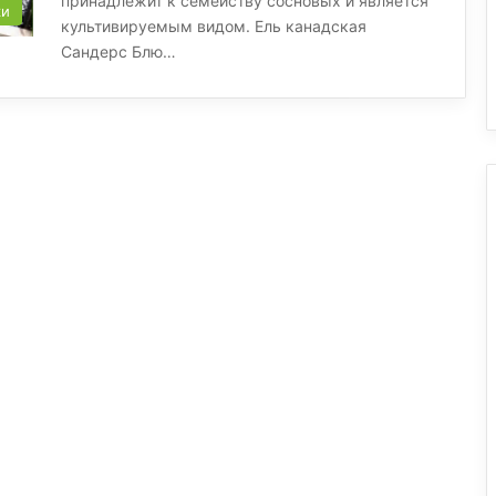
принадлежит к семейству сосновых и является
ки
культивируемым видом. Ель канадская
Сандерс Блю…