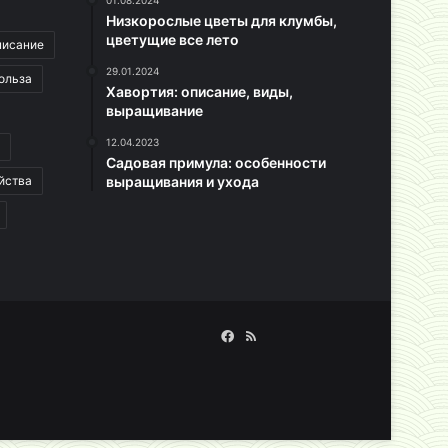
01.08.2024
Низкорослые цветы для клумбы,
цветущие все лето
писание
29.01.2024
ольза
Хавортия: описание, виды,
выращивание
12.04.2023
Садовая примула: особенности
йства
выращивания и ухода
Facebook
RSS