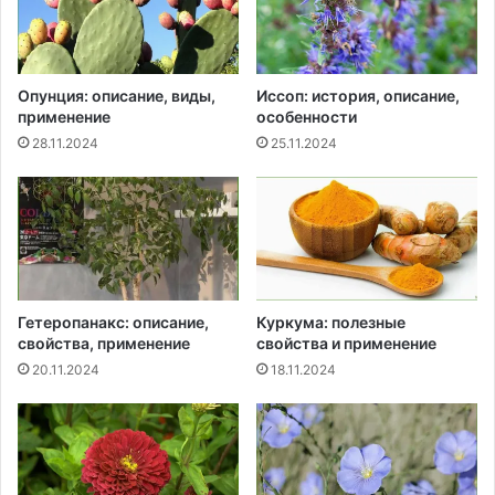
Опунция: описание, виды,
Иссоп: история, описание,
применение
особенности
28.11.2024
25.11.2024
Гетеропанакс: описание,
Куркума: полезные
свойства, применение
свойства и применение
20.11.2024
18.11.2024