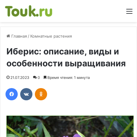
М
Главная
/
Комнатные растения
Иберис: описание, виды и
особенности выращивания
21.07.2023
0
Время чтения: 1 минута
Facebook
Вконтакте
Одноклассники