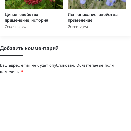
Циния: свойства,
Лен: описание, свойства,
применение, история
применение
14.11.2024
11.11.2024
Добавить комментарий
Ваш адрес email не будет опубликован.
Обязательные поля
помечены
*
К
о
м
м
е
н