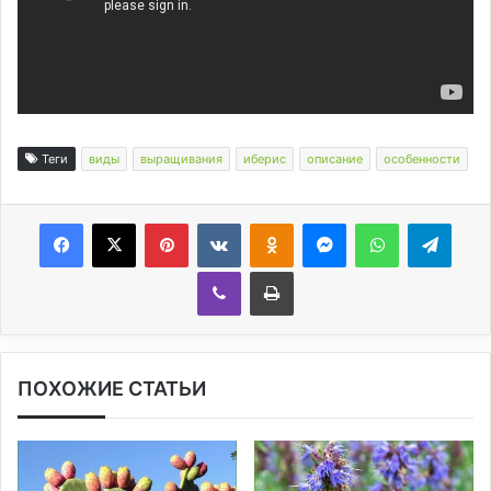
Теги
виды
выращивания
иберис
описание
особенности
Facebook
X
Pinterest
Вконтакте
Одноклассники
Messenger
WhatsApp
Telegram
Viber
Печатать
ПОХОЖИЕ СТАТЬИ