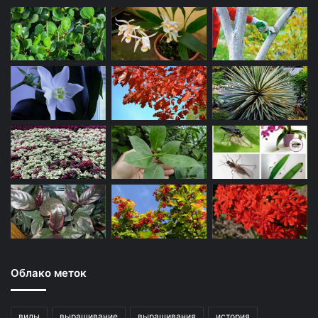
Облако меток
виды
выращивание
выращивания
история