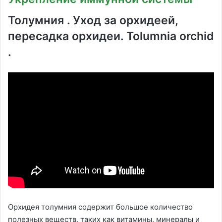
Толумния . Уход за орхидеей,
пересадка орхидеи. Tolumnia orchid
.
Орхидея толумния содержит большое количество
полезных веществ, таких как витамины, минералы и