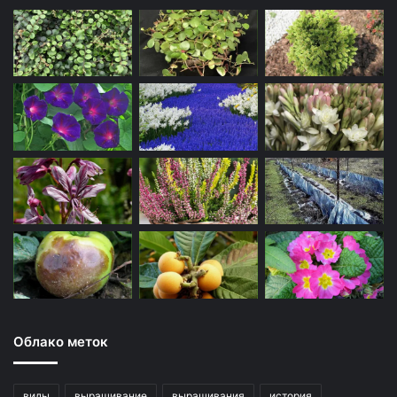
Облако меток
виды
выращивание
выращивания
история