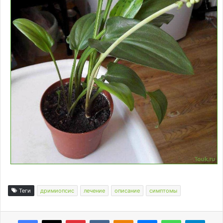
Теги
дримиопсис
лечение
описание
симптомы
Facebook
X
Pinterest
Вконтакте
Одноклассники
Messenger
WhatsApp
Telegram