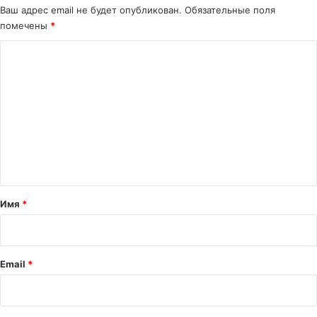
Ваш адрес email не будет опубликован.
Обязательные поля
помечены
*
К
о
м
м
е
н
т
а
Имя
*
р
и
й
Email
*
*