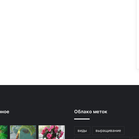
рное
Облако меток
виды
выращивание